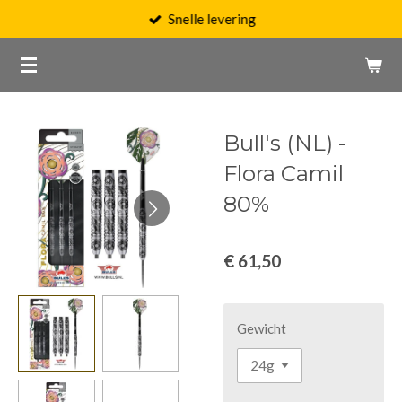
Snelle levering
Ga
direct
naar
de
hoofdinhoud
Bull's (NL) -
Flora Camil
80%
€ 61,50
Gewicht