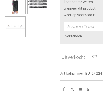
Laat het me weten
wanneer dit product
weer op voorraad is.
Verzenden
Uitverkocht
Artikelnummer:
BU-27224
D
D
S
D
e
e
h
e
l
e
a
l
e
l
r
e
n
e
n