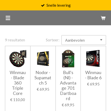
Snelle levering
Ga
direct
naar
de
hoofdinhoud
9 resultaten
Sorteer:
Winmau
Nodor -
Bull's
Winmau
- Blade
Supamat
(Nl) -
- Blade 6
360
ch 5
Advanta
€ 69,95
Triple
ge 701
€ 69,95
Core
Dartboa
rd
€ 110,00
€ 69,95