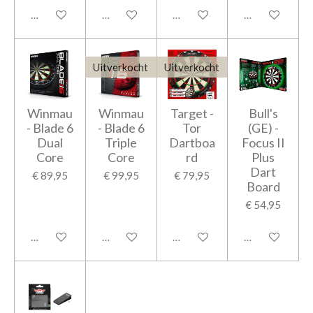
In winkelwagen
In winkelwagen
In winkelwagen
In winkelwage
Uitverkocht
Uitverkocht
Winmau
Winmau
Target -
Bull's
- Blade 6
- Blade 6
Tor
(GE) -
Dual
Triple
Dartboa
Focus II
Core
Core
rd
Plus
Dart
€ 89,95
€ 99,95
€ 79,95
Board
€ 54,95
In winkelwagen
Houd mij op de hoogte
Houd mij op de hoogte
In winkelwage