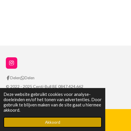
I
n
s
Delen
Delen
t
a
© 2022 - 2025 Centi-Bull BE 0847.424.662
g
Deze website gebruikt cookies voor analyse-
Powered by
JouwWeb
r
doeleinden en/of het tonen van advertenties. Door
a
gebruik te blijven maken van de site gaat u hiermee
m
akkoord.
Akkoord
WhatsApp