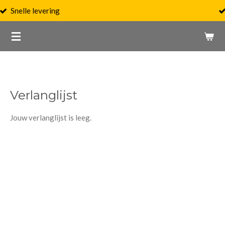
ering
Persoonlijk 
Ga
direct
naar
de
hoofdinhoud
Verlanglijst
Jouw verlanglijst is leeg.