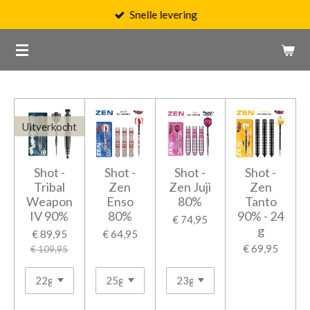
Snelle levering
Ga
direct
naar
de
hoofdinhoud
Uitverkocht
Shot -
Shot -
Shot -
Shot -
Tribal
Zen
Zen Juji
Zen
Weapon
Enso
80%
Tanto
IV 90%
80%
90% - 24
€ 74,95
g
€ 89,95
€ 64,95
€ 69,95
€ 109,95