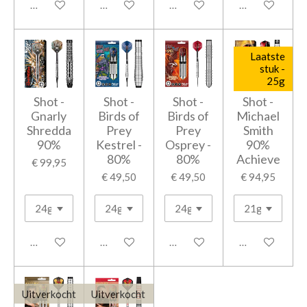
Houd mij op de hoogte
In winkelwagen
In winkelwagen
In winkelwage
Laatste
stuk -
25g
Shot -
Shot -
Shot -
Shot -
Gnarly
Birds of
Birds of
Michael
Shredda
Prey
Prey
Smith
90%
Kestrel -
Osprey -
90%
80%
80%
Achieve
€ 99,95
€ 49,50
€ 49,50
€ 94,95
In winkelwagen
In winkelwagen
In winkelwagen
Houd mij op d
Uitverkocht
Uitverkocht