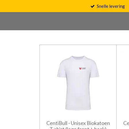
Snelle levering
Ga
direct
naar
de
hoofdinhoud
CentiBull - Unisex Biokatoen
Ce