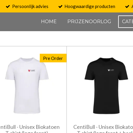
Persoonlijk advies
Hoogwaardige producten
HOME
PRIJZENOORLOG
CAT
Pre Order
ntiBull - Unisex Biokatoen
CentiBull - Unisex Biokat