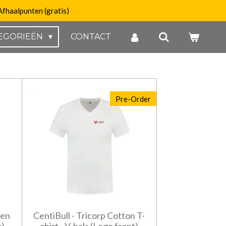
Afhaalpunten (gratis)
EGORIEËN
CONTACT
Pre-Order
oen
CentiBull - Tricorp Cotton T-