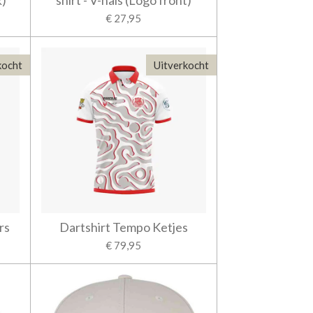
k)
shirt - V-hals (Logo front)
€ 27,95
kocht
Uitverkocht
rs
Dartshirt Tempo Ketjes
€ 79,95