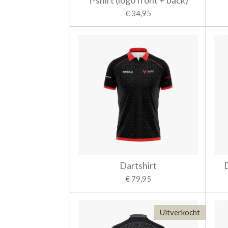
T-shirt (logo front + back)
€ 34,95
Dartshirt
€ 79,95
Uitverkocht