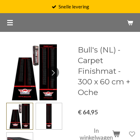
Snelle levering
Ga
direct
naar
de
hoofdinhoud
Bull's (NL) -
Carpet
Finishmat -
300 x 60 cm +
Oche
€ 64,95
In
winkelwagen