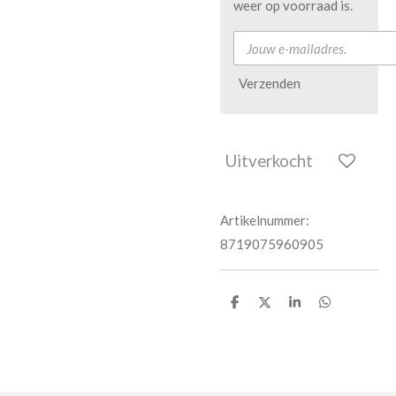
weer op voorraad is.
Verzenden
Uitverkocht
Artikelnummer:
8719075960905
D
D
S
D
e
e
h
e
l
e
a
l
e
l
r
e
n
e
n