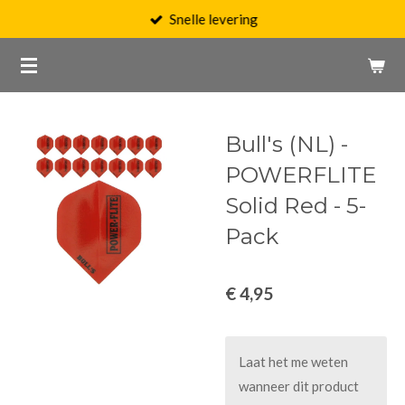
Snelle levering
Ga
direct
naar
de
hoofdinhoud
Bull's (NL) -
POWERFLITE
Solid Red - 5-
Pack
€ 4,95
Laat het me weten
wanneer dit product