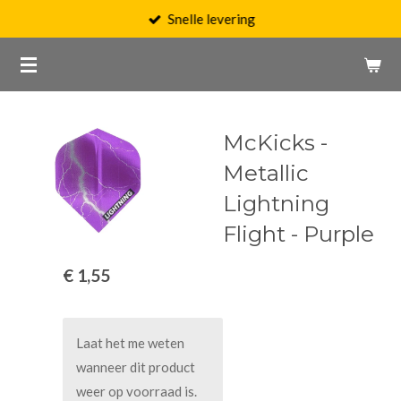
Snelle levering
Ga
direct
naar
de
hoofdinhoud
McKicks -
Metallic
Lightning
Flight - Purple
€ 1,55
Laat het me weten
wanneer dit product
weer op voorraad is.