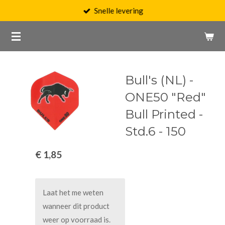
Snelle levering
Ga
direct
naar
de
hoofdinhoud
Bull's (NL) -
ONE50 "Red"
Bull Printed -
Std.6 - 150
€ 1,85
Laat het me weten
wanneer dit product
weer op voorraad is.