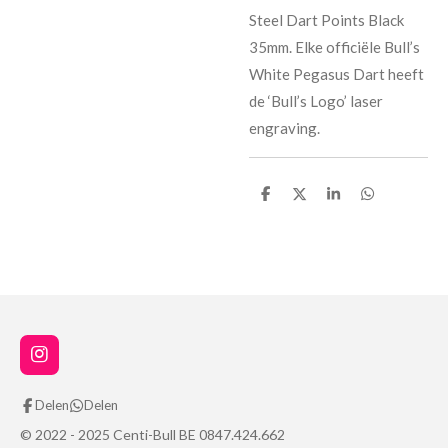
Steel Dart Points Black
35mm. Elke officiële Bull’s
White Pegasus Dart heeft
de ‘Bull’s Logo’ laser
engraving.
D
D
S
D
e
e
h
e
l
e
a
l
e
l
r
e
n
e
n
I
n
s
Delen
Delen
t
a
© 2022 - 2025 Centi-Bull BE 0847.424.662