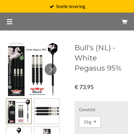
Snelle levering
Ga
direct
naar
de
hoofdinhoud
Bull's (NL) -
White
Pegasus 95%
€ 73,95
Gewicht