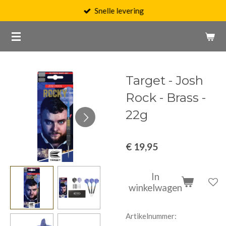
Snelle levering
Ga
direct
naar
de
hoofdinhoud
Target - Josh
Rock - Brass -
22g
€ 19,95
In
winkelwagen
Artikelnummer: