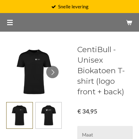
Snelle levering
Ga
direct
naar
de
hoofdinhoud
CentiBull -
Unisex
Biokatoen T-
shirt (logo
front + back)
€ 34,95
Maat