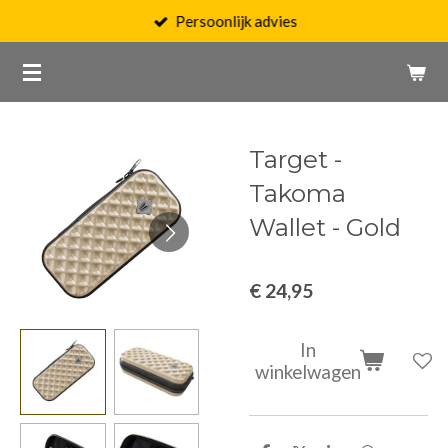
Persoonlijk advies
Ga
direct
naar
de
hoofdinhoud
Target -
Takoma
Wallet - Gold
€ 24,95
In
winkelwagen