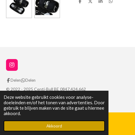
D
D
S
D
e
e
h
e
l
e
a
l
e
l
r
e
n
e
n
I
n
s
Delen
Delen
t
a
© 2022 - 2025 Centi-Bull BE 0847.424.662
g
Deze website gebruikt cookies voor analyse-
Powered by
JouwWeb
r
doeleinden en/of het tonen van advertenties. Door
a
gebruik te blijven maken van de site gaat u hiermee
m
akkoord.
Akkoord
WhatsApp