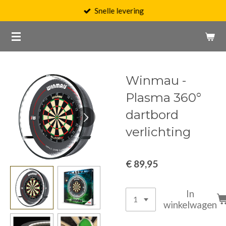
Snelle levering
Ga
direct
naar
de
hoofdinhoud
Winmau -
Plasma 360°
dartbord
verlichting
€ 89,95
In
winkelwagen