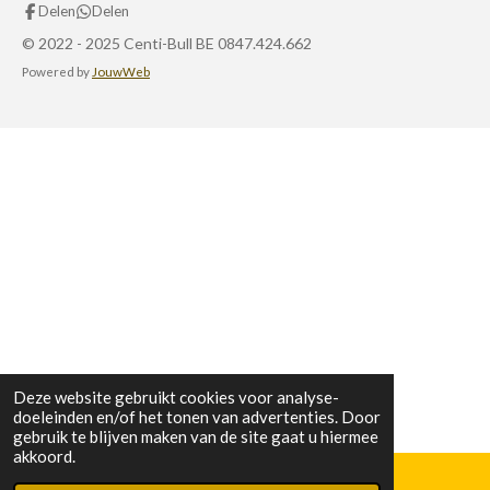
s
Delen
Delen
t
a
© 2022 - 2025 Centi-Bull BE 0847.424.662
g
Powered by
JouwWeb
r
a
m
Deze website gebruikt cookies voor analyse-
doeleinden en/of het tonen van advertenties. Door
gebruik te blijven maken van de site gaat u hiermee
akkoord.