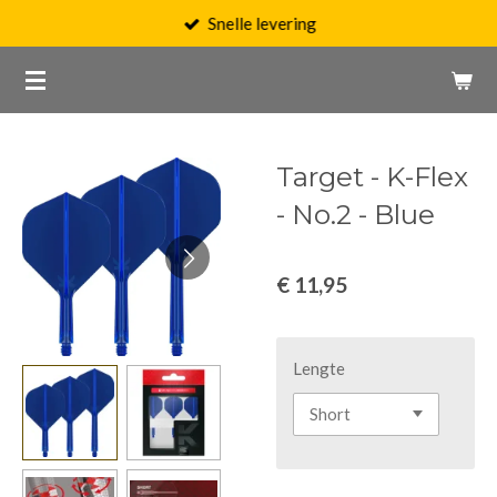
Snelle levering
Ga
direct
naar
de
hoofdinhoud
Target - K-Flex
- No.2 - Blue
€ 11,95
Lengte