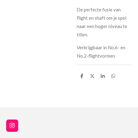
De perfecte fusie van
flight en shaft om je spel
naar een hoger niveau te
tillen.
Verkrijgbaar in No.6- en
No.2-flightvormen
D
D
S
D
e
e
h
e
l
e
a
l
e
l
r
e
n
e
n
I
n