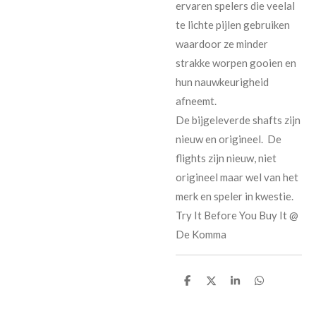
ervaren spelers die veelal
te lichte pijlen gebruiken
waardoor ze minder
strakke worpen gooien en
hun nauwkeurigheid
afneemt.
De bijgeleverde shafts zijn
nieuw en origineel. De
flights zijn nieuw, niet
origineel maar wel van het
merk en speler in kwestie.
Try It Before You Buy It @
De Komma
D
D
S
D
e
e
h
e
l
e
a
l