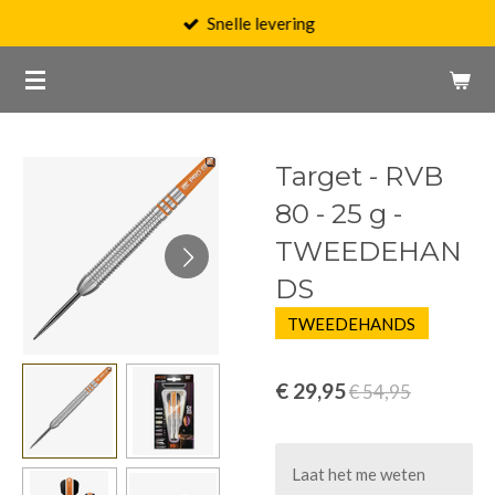
Snelle levering
Ga
direct
naar
de
hoofdinhoud
Target - RVB
80 - 25 g -
TWEEDEHAN
DS
TWEEDEHANDS
€ 29,95
€ 54,95
Laat het me weten