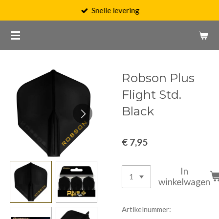
Snelle levering
Ga
direct
naar
de
hoofdinhoud
Robson Plus
Flight Std.
Black
€ 7,95
In
winkelwagen
Artikelnummer: