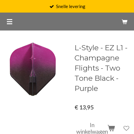
Snelle levering
Ga
direct
naar
de
hoofdinhoud
L-Style - EZ L1 -
Champagne
Flights - Two
Tone Black -
Purple
€ 13,95
In
winkelwagen