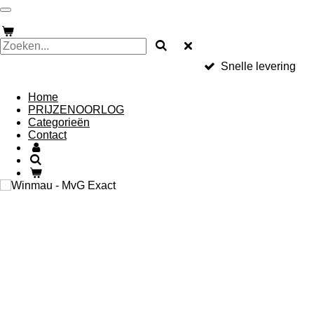
Ga
direct
naar
de
hoofdinhoud
Snelle levering
Home
PRIJZENOORLOG
Categorieën
Contact