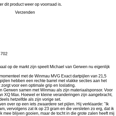
 dit product weer op voorraad is.
Verzenden
4702
maal op de markt zijn speelt Michael van Gerwen nu eigenlijk
 momenteel met de Winmau MVG Exact dartpijlen van 21,5
pijlen hebben een rechte barrel met vlakke secties aan het
zorgt voor een optimale grip en loslating.
an Gerwen samen met Winmau als zijn materiaalsponsor.
Voor
 van XQ Max.
Hoewel er kleine veranderingen zijn aangebracht,
deels hetzelfde als zijn vorige set.
en over op een iets zwaardere set pijlen.
Hij verklaarde: "Ik
, vervolgens zat ik op 23 gram en die versleten zo erg, dat ik
k mee blijven gooien, maar de tocht in die grote zalen heeft mij