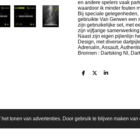
en andere spelers vaak parte
waardoor ik minder fouten 
Bij speciale gelegenheden, 
gebruikte Van Gerwen een sp
zijn gebruikelijke set, met
zijn vijfjarige samenwerkin
Naast zijn eigen pijlenlij
Design, met diverse dartpijl
Adrenalin, Assault, Authentic
Bronnen : Dartsking Nl, Dar
D
D
S
e
e
h
l
e
a
e
l
r
n
e
het tonen van advertenties. Door gebruik te blijven maken van 