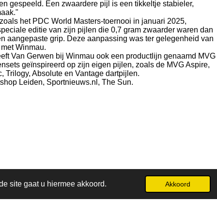
n gespeeld. Een zwaardere pijl is een tikkeltje stabieler,
maak."
zoals het PDC World Masters-toernooi in januari 2025,
eciale editie van zijn pijlen die 0,7 gram zwaarder waren dan
 een aangepaste grip. Deze aanpassing was ter gelegenheid van
g met Winmau.
n heeft Van Gerwen bij Winmau ook een productlijn genaamd MVG
ensets geïnspireerd op zijn eigen pijlen, zoals de MVG Aspire,
, Trilogy, Absolute en Vantage dartpijlen.
tshop Leiden, Sportnieuws.nl, The Sun.
de site gaat u hiermee akkoord.
Akkoord
Powered by
JouwWeb