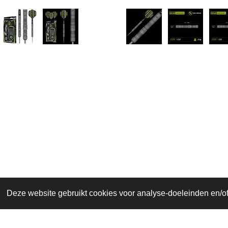
I
n
s
Delen
Deze website gebruikt cookies voor analyse-doeleinden en/of 
t
© 2022 - 2025 Centi-Bull BE 0847.424.662
a
g
r