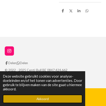
D
D
S
D
e
e
h
e
l
e
a
l
e
l
r
e
n
e
n
I
n
s
Delen
Delen
t
a
© 2022 - 2025 Centi-Bull BE 0847.424.662
g
Deze website gebruikt cookies voor analyse-
Powered by
JouwWeb
r
doeleinden en/of het tonen van advertenties. Door
a
gebruik te blijven maken van de site gaat u hiermee
m
akkoord.
Akkoord
WhatsApp