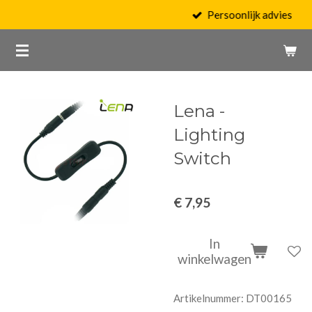
Persoonlijk advies
Ga
direct
naar
de
hoofdinhoud
Lena -
Lighting
Switch
€ 7,95
In
winkelwagen
Artikelnummer:
DT00165