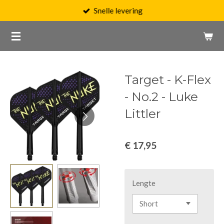
Snelle levering
Ga
direct
naar
de
hoofdinhoud
Target - K-Flex
- No.2 - Luke
Littler
€ 17,95
Lengte