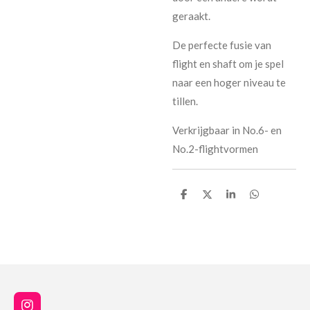
geraakt.
De perfecte fusie van
flight en shaft om je spel
naar een hoger niveau te
tillen.
Verkrijgbaar in No.6- en
No.2-flightvormen
D
D
S
D
e
e
h
e
l
e
a
l
e
l
r
e
n
e
n