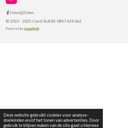
I
n
s
Delen
Delen
t
a
© 2022 - 2025 Centi-Bull BE 0847.424.662
g
Powered by
JouwWeb
r
a
m
Deze website gebruikt cookies voor analyse-
doeleinden en/of het tonen van advertenties. Door
gebruik te blijven maken van de site gaat u hiermee