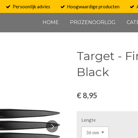
Persoonlijk advies
Hoogwaardige producten
HOME
PRIJZENOORLOG
CAT
Target - F
Black
€ 8,95
Lengte