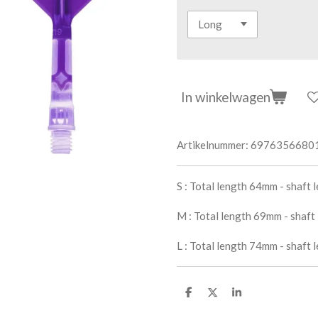
In winkelwagen
Artikelnummer:
6976356680
S : Total length 64mm - shaft
M : Total length 69mm - shaft
L : Total length 74mm - shaft
D
D
S
e
e
h
l
e
a