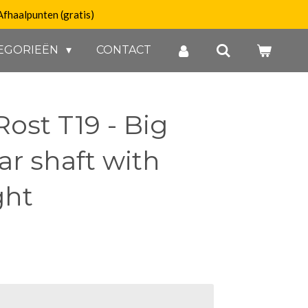
Afhaalpunten (gratis)
EGORIEËN
CONTACT
Rost T19 - Big
ar shaft with
ght