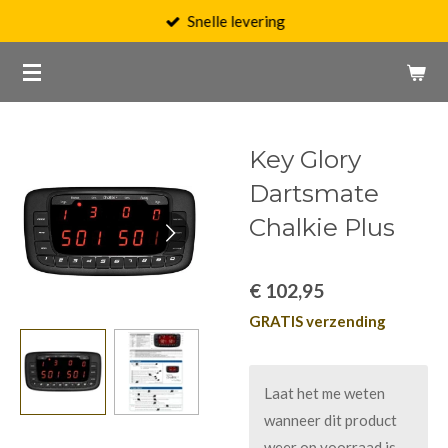
Snelle levering
Ga
direct
naar
de
hoofdinhoud
Key Glory
Dartsmate
Chalkie Plus
€ 102,95
GRATIS verzending
Laat het me weten
wanneer dit product
weer op voorraad is.