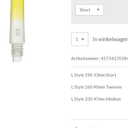
In winkelwage
Artikelnummer:
4573417058
L Style 190 33mm Short
L Style 260 40mm Tweenie
L Style 330 47mm Medium