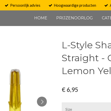
Persoonlijk advies
Hoogwaardige producten
HOME
PRIJZENOORLOG
CAT
L-Style Sha
Straight - 
Lemon Ye
€ 6,95
Size