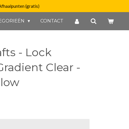
Afhaalpunten (gratis)
EGORIEËN
CONTACT
fts - Lock
Gradient Clear -
llow