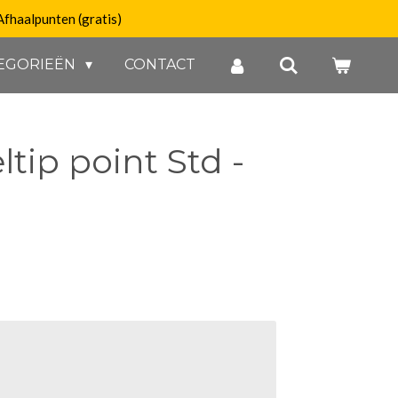
Afhaalpunten (gratis)
EGORIEËN
CONTACT
ltip point Std -