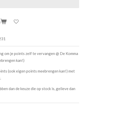
n
231
ing om je points zelf te vervangen @ De Komma
ebrengen kan!)
ints (ook eigen points meebrengen kan!) met
.
bben dan de keuze die op stock is, gelieve dan