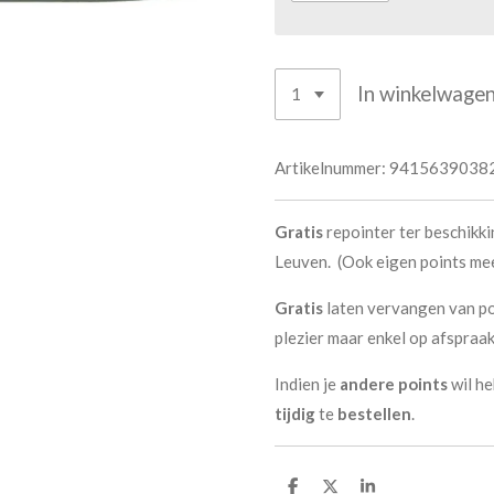
In winkelwage
Artikelnummer:
9415639038
Gratis
repointer ter beschikk
Leuven. (Ook eigen points me
Gratis
laten vervangen van po
plezier maar enkel op afspraak
Indien je
andere points
wil he
tijdig
te
bestellen
.
D
D
S