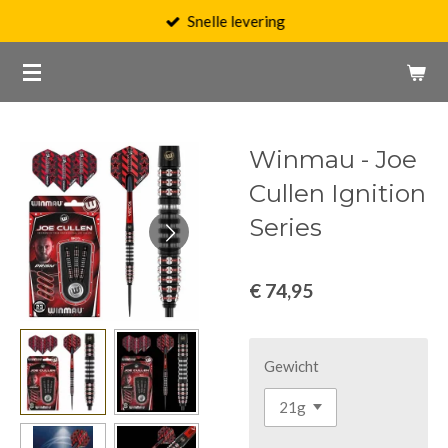
Snelle levering
Ga
direct
naar
de
hoofdinhoud
Winmau - Joe
Cullen Ignition
Series
€ 74,95
Gewicht