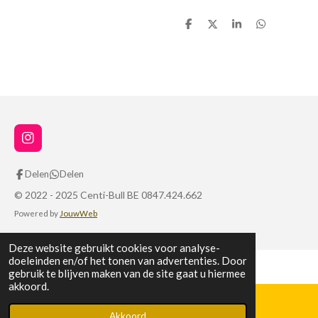
D
D
S
D
e
e
h
e
l
e
a
l
e
l
r
e
n
e
n
I
n
s
Delen
Delen
t
a
© 2022 - 2025 Centi-Bull BE 0847.424.662
g
Powered by
JouwWeb
r
a
m
Deze website gebruikt cookies voor analyse-
doeleinden en/of het tonen van advertenties. Door
gebruik te blijven maken van de site gaat u hiermee
akkoord.
Akkoord