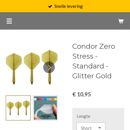
Snelle levering
Ga
direct
naar
de
hoofdinhoud
Condor Zero
Stress -
Standard -
Glitter Gold
€ 10,95
Lengte