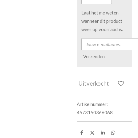
Laat het me weten
wanneer dit product
weer op voorraad is.
Verzenden
Uitverkocht
Artikelnummer:
4573150366068
D
D
S
D